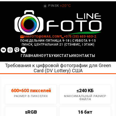
Перейти
☀️
+20°C
PINSK
к
содержимому
666FOTO@GMAIL.COM
+375 (33) 603-603-2
ПОНЕДЕЛЬНИК-ПЯТНИЦА 9-18
|
СУББОТА 9-15
ПИНСК, ЦЕНТРАЛЬНАЯ 21 (СТЭНВИС, I ЭТАЖ)
ГЛАВНАЯ
НОУТБУКИ
СТАТЬИ
КОНТАКТЫ
Требования к цифровой фотографии для Green
Card (DV Lottery) США
600×600 пикселей
≤240 КБ
РАЗМЕР В ПИКСЕЛЯХ
МАКСИМАЛЬНЫЙ РАЗМЕР
ФАЙЛА
sRGB
16 бит