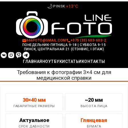
Перейти
🌙
+13°C
PINSK
к
содержимому
666FOTO@GMAIL.COM
+375 (33) 603-603-2
ПОНЕДЕЛЬНИК-ПЯТНИЦА 9-18
|
СУББОТА 9-15
ПИНСК, ЦЕНТРАЛЬНАЯ 21 (СТЭНВИС, I ЭТАЖ)
ГЛАВНАЯ
НОУТБУКИ
СТАТЬИ
КОНТАКТЫ
Требования к фотографии 3×4 см для
медицинской справки
30×40 мм
~20 мм
ГАБАРИТНЫЕ РАЗМЕРЫ
ВЫСОТА ЛИЦА
Актуальное
Глянцевая
СРОК ДАВНОСТИ
БУМАГА